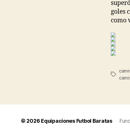
superó
goles 
como v
camis
Etiqueta
cami
© 2026
Equipaciones Futbol Baratas
Func