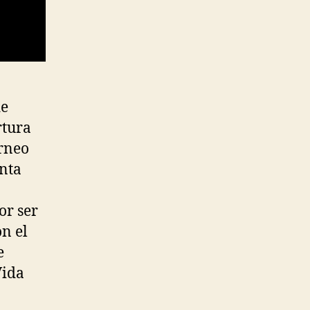
de
rtura
orneo
enta
or ser
n el
e
Vida