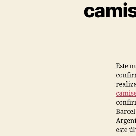
camis
Este n
confir
realiz
camise
confir
Barcel
Argent
este ú