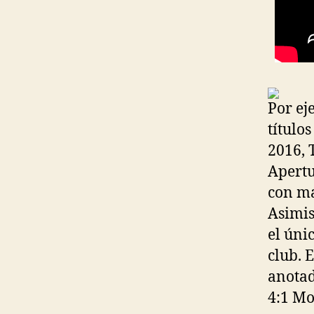
Por ej
título
2016, 
Apertu
con má
Asimi
el úni
club. 
anotad
4:1 Mo