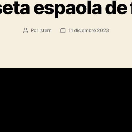
eta espaola de 
Por
istern
11 diciembre 2023
Autor
Fecha
de
de
la
la
entrada
entrada