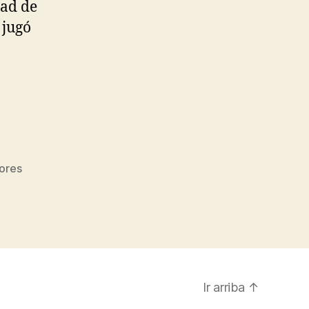
dad de
 jugó
ores
Ir arriba
↑