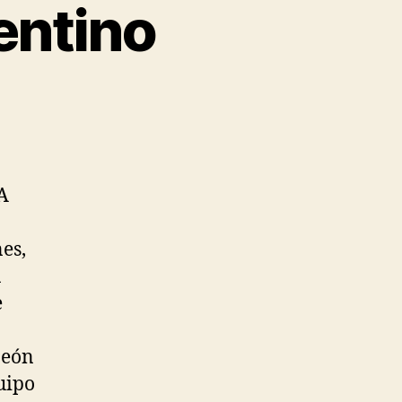
entino
A
es,
a
e
peón
uipo