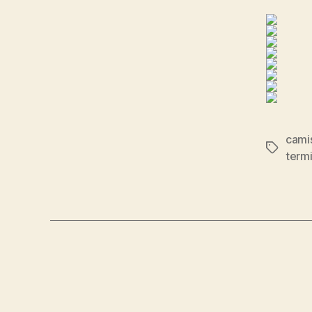
camis
Etiqueta
termi