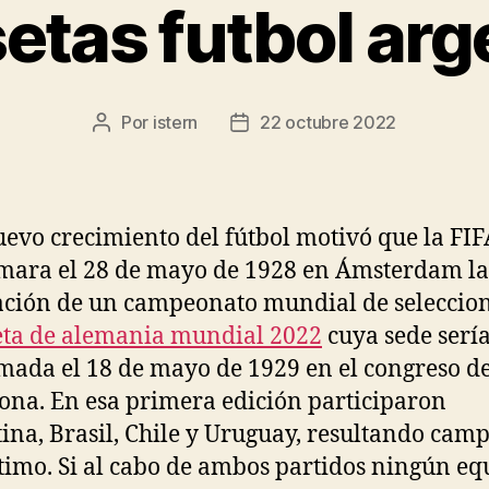
etas futbol arg
Por
istern
22 octubre 2022
Autor
Fecha
de
de
la
la
entrada
entrada
uevo crecimiento del fútbol motivó que la FIF
mara el 28 de mayo de 1928 en Ámsterdam la
ación de un campeonato mundial de seleccion
ta de alemania mundial 2022
cuya sede serí
mada el 18 de mayo de 1929 en el congreso d
ona. En esa primera edición participaron
ina, Brasil, Chile y Uruguay, resultando cam
ltimo. Si al cabo de ambos partidos ningún eq