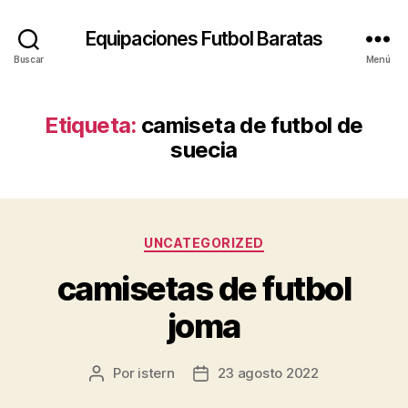
Equipaciones Futbol Baratas
Buscar
Menú
Etiqueta:
camiseta de futbol de
suecia
Categorías
UNCATEGORIZED
camisetas de futbol
joma
Por
istern
23 agosto 2022
Autor
Fecha
de
de