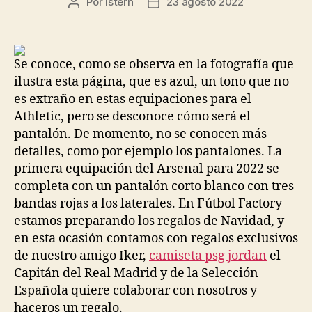
Por
istern
23 agosto 2022
Autor
Fecha
de
de
la
la
entrada
entrada
Se conoce, como se observa en la fotografía que
ilustra esta página, que es azul, un tono que no
es extraño en estas equipaciones para el
Athletic, pero se desconoce cómo será el
pantalón. De momento, no se conocen más
detalles, como por ejemplo los pantalones. La
primera equipación del Arsenal para 2022 se
completa con un pantalón corto blanco con tres
bandas rojas a los laterales. En Fútbol Factory
estamos preparando los regalos de Navidad, y
en esta ocasión contamos con regalos exclusivos
de nuestro amigo Iker,
camiseta psg jordan
el
Capitán del Real Madrid y de la Selección
Española quiere colaborar con nosotros y
haceros un regalo.