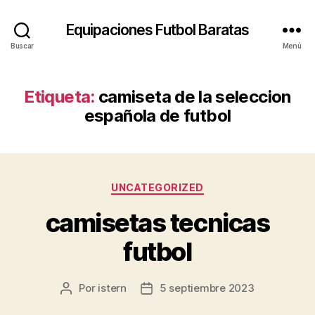
Equipaciones Futbol Baratas
Buscar
Menú
Etiqueta:
camiseta de la seleccion
española de futbol
Categorías
UNCATEGORIZED
camisetas tecnicas
futbol
Por
istern
5 septiembre 2023
Autor
Fecha
de
de