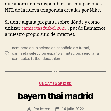
que ahora tienes disponibles las equipaciones
NFL de la nueva temporada creadas por Nike.
Si tiene alguna pregunta sobre dónde y cómo
utilizar
camisetas futbol 2023
, puede llamarnos
a nuestro propio sitio de Internet.
camiseta de la seleccion española de futbol
,
camiseta seleccion española imitacion
,
serigrafia
Etiquetas
camisetas futbol decathlon
Categorías
UNCATEGORIZED
bayern thai madrid
Por
istern
14 julio 2022
Autor
Fecha