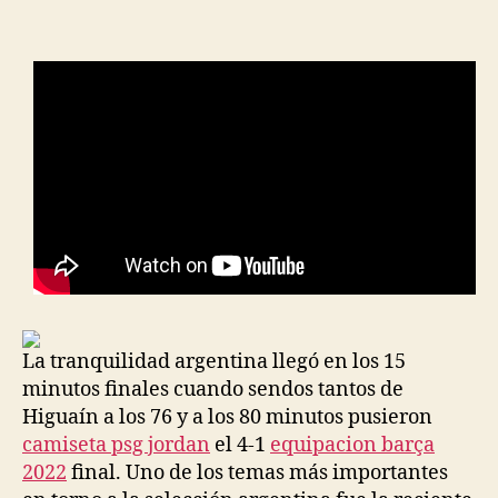
la
la
entrada
entrada
La tranquilidad argentina llegó en los 15
minutos finales cuando sendos tantos de
Higuaín a los 76 y a los 80 minutos pusieron
camiseta psg jordan
el 4-1
equipacion barça
2022
final. Uno de los temas más importantes