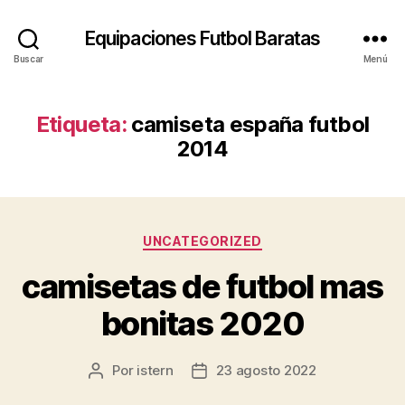
Equipaciones Futbol Baratas
Buscar
Menú
Etiqueta:
camiseta españa futbol
2014
Categorías
UNCATEGORIZED
camisetas de futbol mas
bonitas 2020
Por
istern
23 agosto 2022
Autor
Fecha
de
de