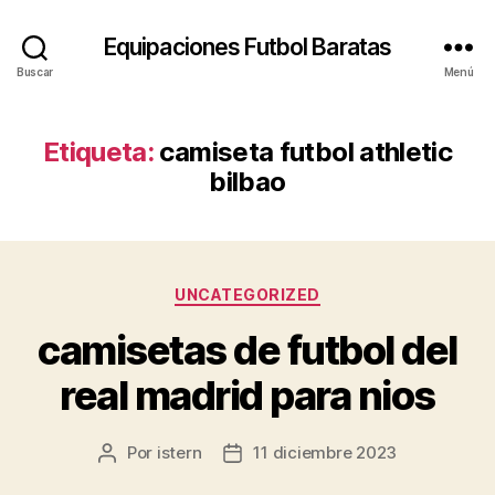
Equipaciones Futbol Baratas
Buscar
Menú
Etiqueta:
camiseta futbol athletic
bilbao
Categorías
UNCATEGORIZED
camisetas de futbol del
real madrid para nios
Por
istern
11 diciembre 2023
Autor
Fecha
de
de