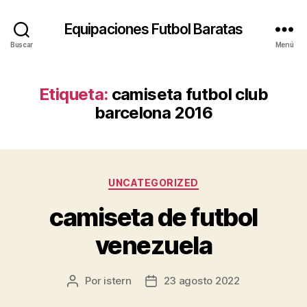
Equipaciones Futbol Baratas
Buscar
Menú
Etiqueta:
camiseta futbol club
barcelona 2016
Categorías
UNCATEGORIZED
camiseta de futbol
venezuela
Por
istern
23 agosto 2022
Autor
Fecha
de
de