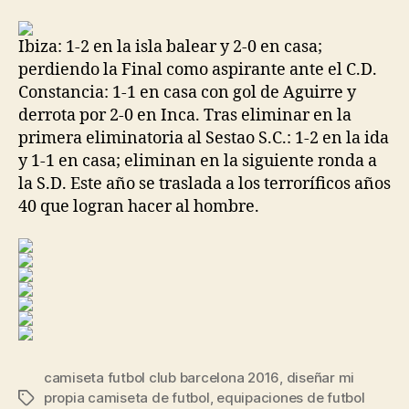
la
la
entrada
entrada
Ibiza: 1-2 en la isla balear y 2-0 en casa;
perdiendo la Final como aspirante ante el C.D.
Constancia: 1-1 en casa con gol de Aguirre y
derrota por 2-0 en Inca. Tras eliminar en la
primera eliminatoria al Sestao S.C.: 1-2 en la ida
y 1-1 en casa; eliminan en la siguiente ronda a
la S.D. Este año se traslada a los terroríficos años
40 que logran hacer al hombre.
camiseta futbol club barcelona 2016
,
diseñar mi
propia camiseta de futbol
,
equipaciones de futbol
Etiquetas