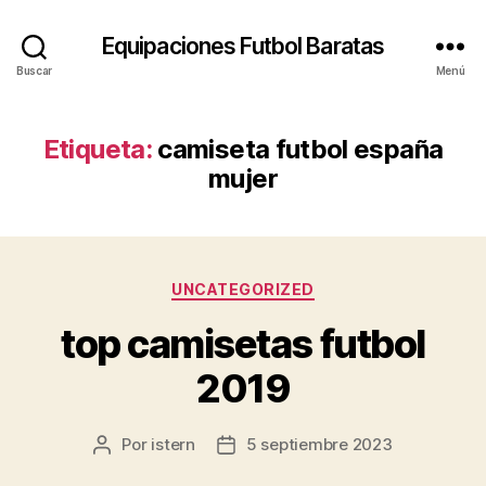
Equipaciones Futbol Baratas
Buscar
Menú
Etiqueta:
camiseta futbol españa
mujer
Categorías
UNCATEGORIZED
top camisetas futbol
2019
Por
istern
5 septiembre 2023
Autor
Fecha
de
de