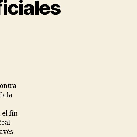
iciales
contra
ñola
el fin
Real
ravés