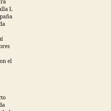
ara
alla L
spaña
da
uí
ores
on el
cto
da