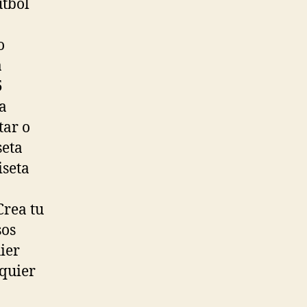
útbol
o
á
5
a
tar o
seta
iseta
Crea tu
sos
ier
lquier