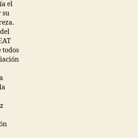
ía el
r su
reza.
 del
SEAT
e todos
ciación
a
a
la
ez
ión