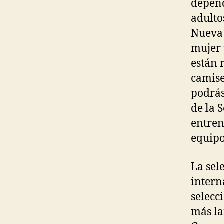
depend
adulto
Nueva 
mujer 
están 
camise
podrás
de la 
entren
equipo
La sel
intern
selecc
más la