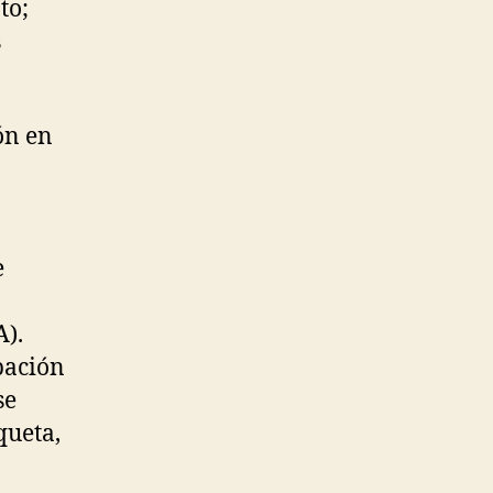
to;
s
ón en
e
A).
pación
se
queta,