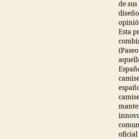
de sus 
diseño
opinió
Esta p
combin
(Paseo
aquell
Españo
camise
españo
camise
manten
innova
comuni
oficia