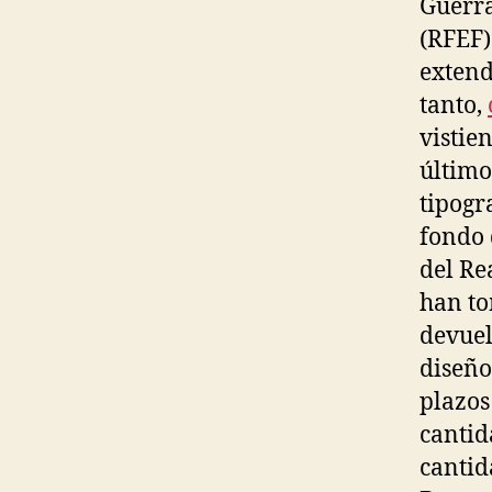
Guerra
(RFEF)
extend
tanto,
vistie
último
tipogr
fondo 
del Re
han to
devuel
diseño
plazos
cantid
cantid