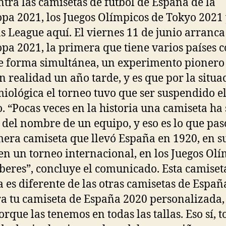
tra las camisetas de fútbol de España de la
pa 2021, los Juegos Olímpicos de Tokyo 2021 
s League aquí. El viernes 11 de junio arranca
pa 2021, la primera que tiene varios países 
e forma simultánea, un experimento pionero
en realidad un año tarde, y es que por la situa
iológica el torneo tuvo que ser suspendido e
. “Pocas veces en la historia una camiseta ha 
 del nombre de un equipo, y eso es lo que pas
mera camiseta que llevó España en 1920, en s
en un torneo internacional, en los Juegos Ol
eres”, concluye el comunicado. Esta camiset
 es diferente de las otras camisetas de Españ
 tu camiseta de España 2020 personalizada, 
orque las tenemos en todas las tallas. Eso sí, 