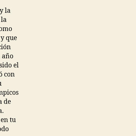
y la
 la
como
 y que
ción
l año
sido el
ó con
u
ímpicos
a de
a.
en tu
todo