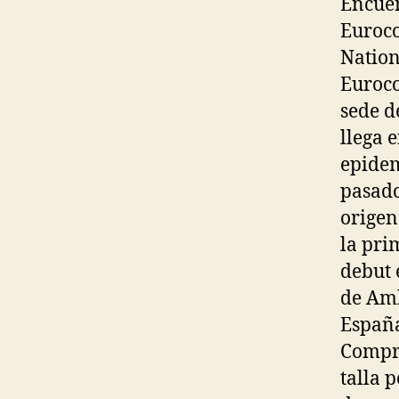
Encuen
Euroco
Nation
Euroco
sede d
llega 
epidem
pasado
origen
la pri
debut 
de Amb
España
Compra
talla p