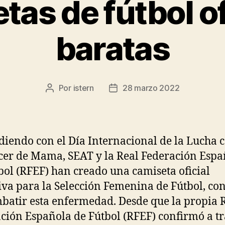
tas de fútbol of
baratas
Por
istern
28 marzo 2022
Autor
Fecha
de
de
la
la
entrada
entrada
diendo con el Día Internacional de la Lucha 
cer de Mama, SEAT y la Real Federación Espa
bol (RFEF) han creado una camiseta oficial
iva para la Selección Femenina de Fútbol, con 
batir esta enfermedad. Desde que la propia 
ción Española de Fútbol (RFEF) confirmó a t