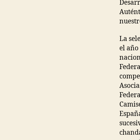
Desarr
Autént
nuestr
La sel
el año
nacion
Federa
compet
Asocia
Federa
Camise
Españ
sucesi
chanda