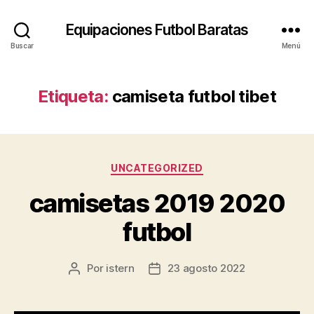
Equipaciones Futbol Baratas
Buscar
Menú
Etiqueta:
camiseta futbol tibet
Categorías
UNCATEGORIZED
camisetas 2019 2020
futbol
Por
istern
23 agosto 2022
Autor
Fecha
de
de
la
la