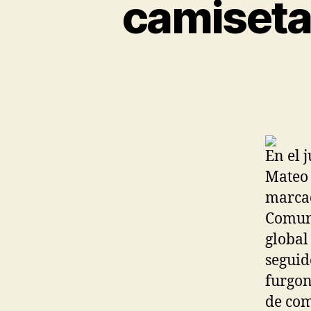
camisetas
En el 
Mateo 
marcad
Comuni
global
seguid
furgon
de com