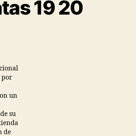
atas 19 20
acional
 por
con un
sde su
tienda
n de