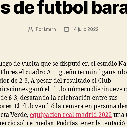
 de futbol bar
Por
istern
14 julio 2022
Autor
Fecha
de
de
la
la
entrada
entrada
juego de vuelta que se disputó en el estadio N
Flores el cuadro Antigüeño terminó ganando
or de 2-3, A pesar del resultado el Club
caciones ganó el título número diecinueve 
 de 6-3, desatando la celebración entre sus
ores. El club vendió la remera en persona de
eta Verde,
equipacion real madrid 2022
una 
ercio sobre ruedas. Podrías tener la tentació