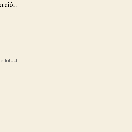
orción
e futbol