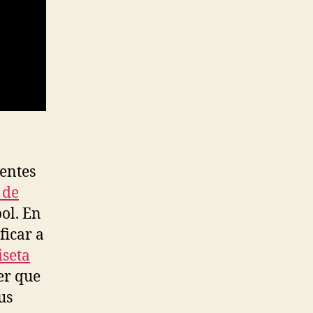
rentes
 de
ol. En
ficar a
seta
er que
us