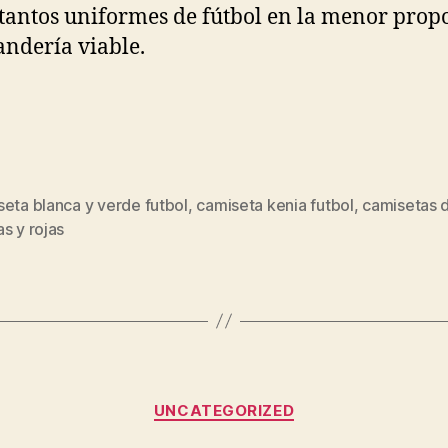
tantos uniformes de fútbol en la menor prop
andería viable.
eta blanca y verde futbol
,
camiseta kenia futbol
,
camisetas d
s
s y rojas
Categorías
UNCATEGORIZED