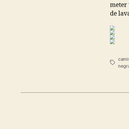
meter 
de lav
camis
Etiqueta
negra