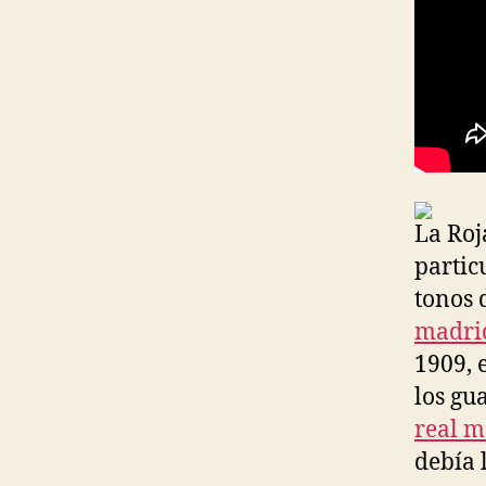
La Roj
partic
tonos 
madri
1909, 
los gu
real m
debía 