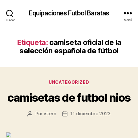
Equipaciones Futbol Baratas
Buscar
Menú
Etiqueta:
camiseta oficial de la
selección española de fútbol
Categorías
UNCATEGORIZED
camisetas de futbol nios
Por
istern
11 diciembre 2023
Autor
Fecha
de
de
la
la
entrada
entrada