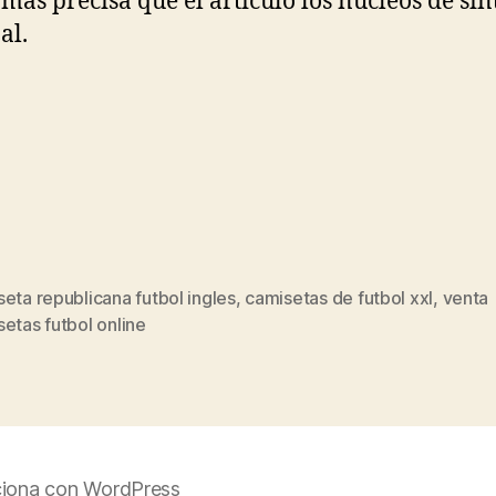
más precisa que el artículo los núcleos de si
al.
eta republicana futbol ingles
,
camisetas de futbol xxl
,
venta
s
etas futbol online
iona con WordPress