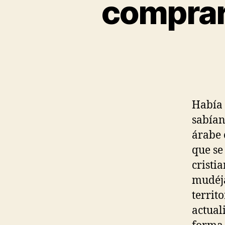
comprar
Había 
sabían
árabe 
que se
cristi
mudéja
territ
actual