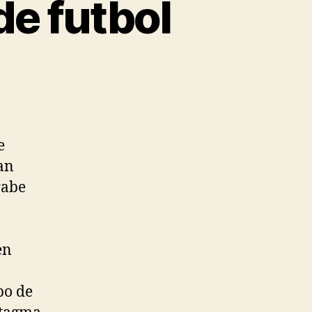
e futbol
e
an
rabe
en
po de