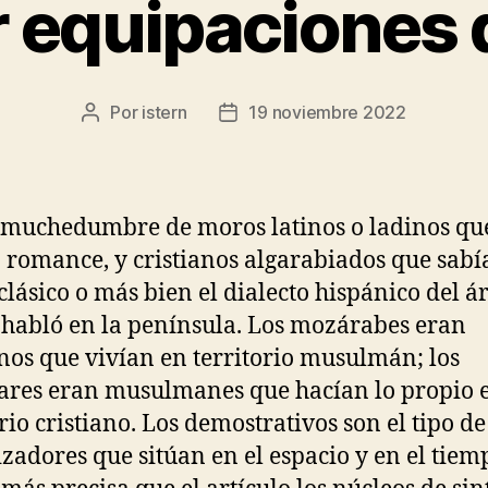
 equipaciones d
Por
istern
19 noviembre 2022
Autor
Fecha
de
de
la
la
entrada
entrada
muchedumbre de moros latinos o ladinos qu
 romance, y cristianos algarabiados que sabí
clásico o más bien el dialecto hispánico del á
 habló en la península. Los mozárabes eran
anos que vivían en territorio musulmán; los
res eran musulmanes que hacían lo propio 
orio cristiano. Los demostrativos son el tipo de
izadores que sitúan en el espacio y en el tiem