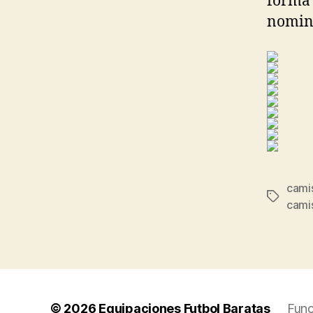
forma 
nomin
camis
Etiqueta
camis
© 2026
Equipaciones Futbol Baratas
Func