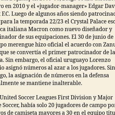
o en 2010 y el «jugador-manager» Edgar Dav
 F.C. Luego de algunos años siendo patrocina
para la temporada 22/23 el Crystal Palace es
ca italiana Macron como nuevo diseñador y
inador de sus equipaciones. El 30 de junio de
ipo merengue hizo oficial el acuerdo con Zanu
 que se convertía el primer patrocinador de l
ia. Sin embargo, el oficial uruguayo Lorenzo
zio asignó números al azar a los jugadores. Si
o, la asignación de números en la defensa
lmente se mantiene inalterable.
 United Soccer Leagues First Division y Major
 Soccer, había solo 20 jugadores de campo p
s de camiseta mayores a 30 en el equipo titu