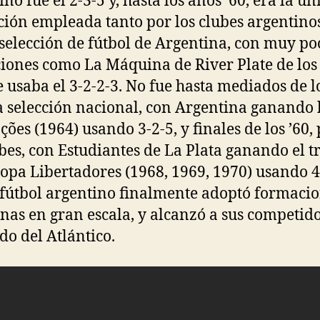
no fue el 2-3-5 y, hasta los años ’60, era la ún
ión empleada tanto por los clubes argentin
 selección de fútbol de Argentina, con muy po
iones como La Máquina de River Plate de los
e usaba el 3-2-2-3. No fue hasta mediados de l
a selección nacional, con Argentina ganando 
ções (1964) usando 3-2-5, y finales de los ’60,
ubes, con Estudiantes de La Plata ganando el tr
Copa Libertadores (1968, 1969, 1970) usando 4
 fútbol argentino finalmente adoptó formaci
as en gran escala, y alcanzó a sus competido
ado del Atlántico.