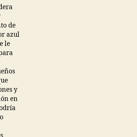
dera
y
to de
or azul
e le
 para
ueños
que
ones y
lón en
podría
do
s