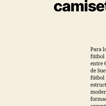
camiset
Para l
fútbol
entre 
de Sue
fútbol
estruc
modern
formac