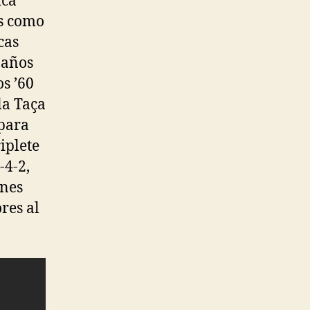
ica
os como
cas
 años
os ’60
la Taça
 para
iplete
-4-2,
ones
res al