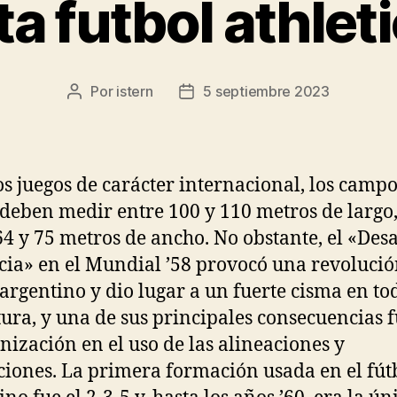
a futbol athleti
Por
istern
5 septiembre 2023
Autor
Fecha
de
de
la
la
entrada
entrada
os juegos de carácter internacional, los campo
 deben medir entre 100 y 110 metros de largo,
64 y 75 metros de ancho. No obstante, el «Desa
cia» en el Mundial ’58 provocó una revolució
 argentino y dio lugar a un fuerte cisma en to
tura, y una de sus principales consecuencias 
ización en el uso de las alineaciones y
iones. La primera formación usada en el fút