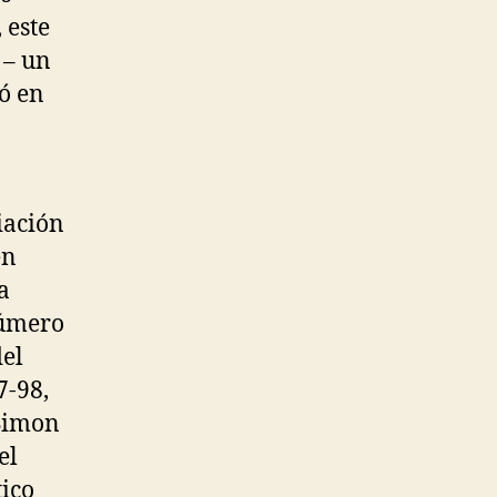
 este
 – un
ió en
iación
en
a
número
del
7-98,
 Simon
el
tico