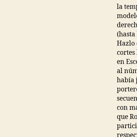
la tem
modelo
derech
(hasta
Hazlo 
cortes 
en Esc
al núm
había 
porter
secuen
con má
que Ro
partic
respec