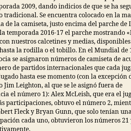
porada 2009, dando indicios de que se ha seg
 tradicional. Se encuentra colocado en la m
a de la camiseta, justo encima del parche de 
 la temporada 2016-17 el parche mostrando «
con nuestros calcetines y medias, disponibles
hasta la rodilla o el tobillo. En el Mundial de
ocia se asignaron números de camiseta de ac
ero de partidos internacionales que cada ju
jugado hasta ese momento (con la excepción 
o Jim Leighton, al que se le asignó fuera de
cia el número 1): Alex McLeish, que era el ju
s participaciones, obtuvo el número 2, mien
bert Fleck y Bryan Gunn, que solo tenían un
ipación cada uno, obtuvieron los números 21 
tivamente.