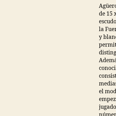
Agüero
de 15 
escudo
la Fue
y blan
permit
disting
Además
conoci
consis
medias
el mod
empeza
jugado
número