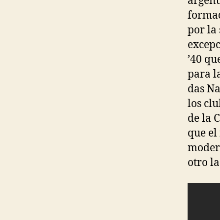
argenti
formac
por la
excepc
’40 qu
para l
das Na
los cl
de la 
que el
modern
otro l