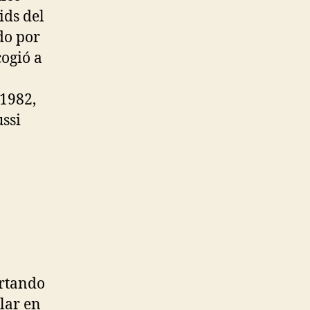
ids del
do por
cogió a
 1982,
ssi
a
n
ortando
lar en