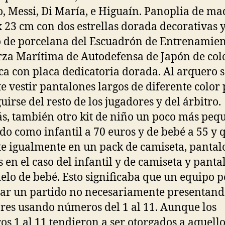
, Messi, Di María, e Higuaín. Panoplia de ma
x 23 cm con dos estrellas dorada decorativas 
 de porcelana del Escuadrón de Entrenamien
rza Marítima de Autodefensa de Japón de col
ca con placa dedicatoria dorada. Al arquero s
e vestir pantalones largos de diferente color
uirse del resto de los jugadores y del árbitro.
, también otro kit de niño un poco más peq
do como infantil a 70 euros y de bebé a 55 y 
te igualmente en un pack de camiseta, pantal
 en el caso del infantil y de camiseta y panta
elo de bebé. Esto significaba que un equipo 
r un partido no necesariamente presentan
res usando números del 1 al 11. Aunque los
s 1 al 11 tendieron a ser otorgados a aquello