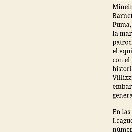
Mineir
Barnet
Puma, 
la mar
patroc
el equ
con el
histor
Villiz
embarg
genera
En las
League
número