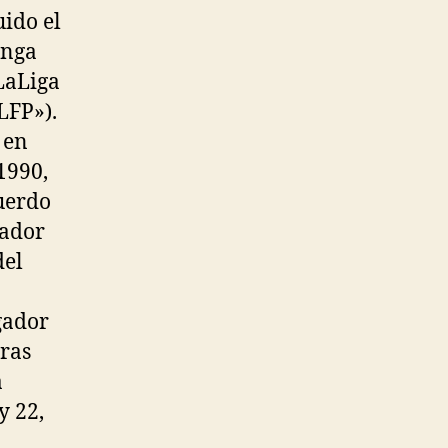
uido el
anga
LaLiga
LFP»).
 en
 1990,
uerdo
gador
del
gador
tras
a
y 22,