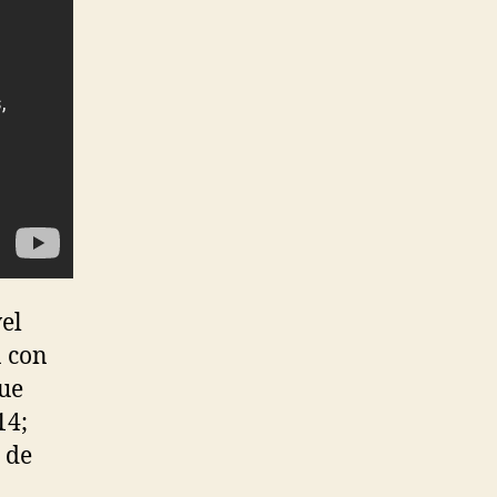
el
a con
que
14;
 de