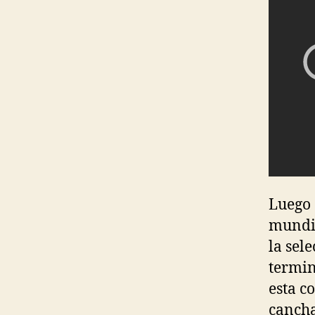
Luego 
mundia
la sel
termin
esta c
cancha