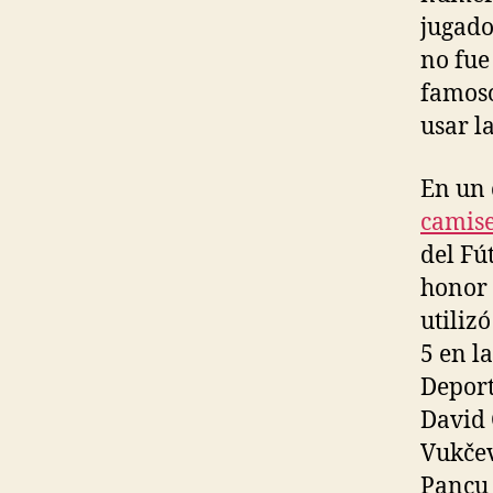
jugado
no fue
famoso
usar l
En un 
camise
del Fú
honor 
utiliz
5 en l
Deport
David 
Vukčev
Pancu 