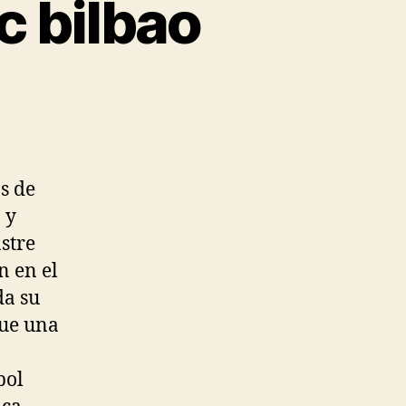
c bilbao
s de
 y
stre
n en el
da su
fue una
bol