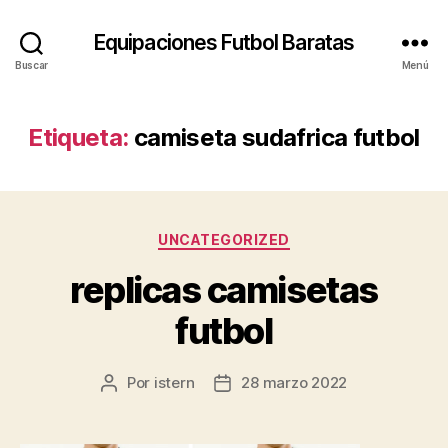
Equipaciones Futbol Baratas
Buscar
Menú
Etiqueta:
camiseta sudafrica futbol
Categorías
UNCATEGORIZED
replicas camisetas
futbol
Por
istern
28 marzo 2022
Autor
Fecha
de
de
la
la