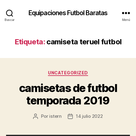
Equipaciones Futbol Baratas
Buscar
Menú
Etiqueta:
camiseta teruel futbol
Categorías
UNCATEGORIZED
camisetas de futbol
temporada 2019
Por
istern
14 julio 2022
Autor
Fecha
de
de
la
la