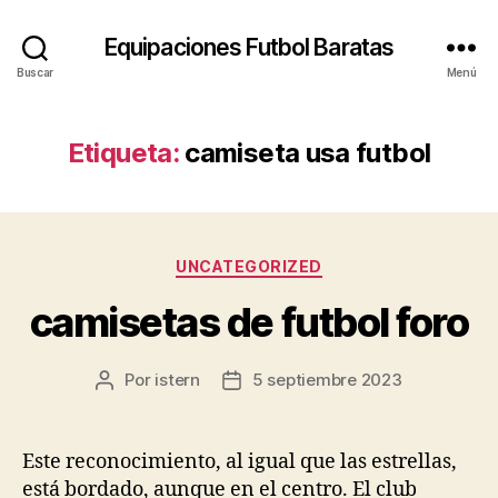
Equipaciones Futbol Baratas
Buscar
Menú
Etiqueta:
camiseta usa futbol
Categorías
UNCATEGORIZED
camisetas de futbol foro
Por
istern
5 septiembre 2023
Autor
Fecha
de
de
la
la
entrada
entrada
Este reconocimiento, al igual que las estrellas,
está bordado, aunque en el centro. El club