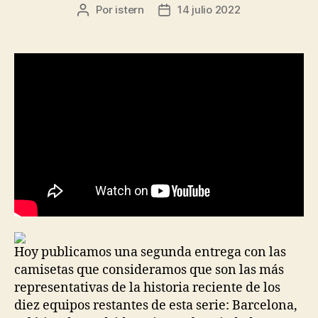
Por
istern
14 julio 2022
Autor
Fecha
de
de
la
la
entrada
entrada
Hoy publicamos una segunda entrega con las
camisetas que consideramos que son las más
representativas de la historia reciente de los
diez equipos restantes de esta serie: Barcelona,