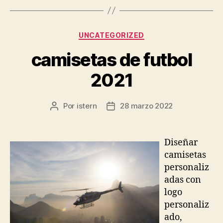
Categorías
UNCATEGORIZED
camisetas de futbol
2021
Por
istern
28 marzo 2022
Autor
Fecha
de
de
la
la
entrada
entrada
Diseñar
camisetas
personaliz
adas con
logo
personaliz
ado,