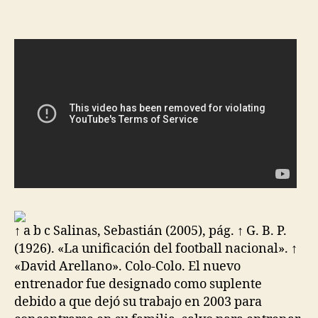
la
la
entrada
entrada
↑ a b c Salinas, Sebastián (2005), pág. ↑ G. B. P.
(1926). «La unificación del football nacional». ↑
«David Arellano». Colo-Colo. El nuevo
entrenador fue designado como suplente
debido a que dejó su trabajo en 2003 para