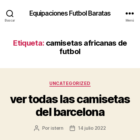
Equipaciones Futbol Baratas
Buscar
Menú
Etiqueta:
camisetas africanas de
futbol
Categorías
UNCATEGORIZED
ver todas las camisetas
del barcelona
Por
istern
14 julio 2022
Autor
Fecha
de
de