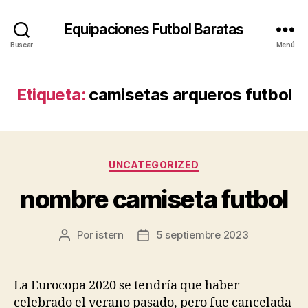
Equipaciones Futbol Baratas
Buscar
Menú
Etiqueta:
camisetas arqueros futbol
Categorías
UNCATEGORIZED
nombre camiseta futbol
Por
istern
5 septiembre 2023
Autor
Fecha
de
de
la
la
entrada
entrada
La Eurocopa 2020 se tendría que haber
celebrado el verano pasado, pero fue cancelada