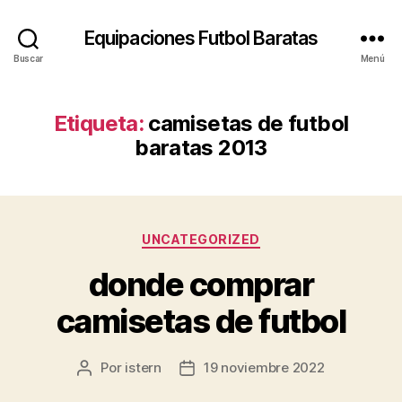
Equipaciones Futbol Baratas
Buscar
Menú
Etiqueta:
camisetas de futbol
baratas 2013
Categorías
UNCATEGORIZED
donde comprar
camisetas de futbol
Por
istern
19 noviembre 2022
Autor
Fecha
de
de