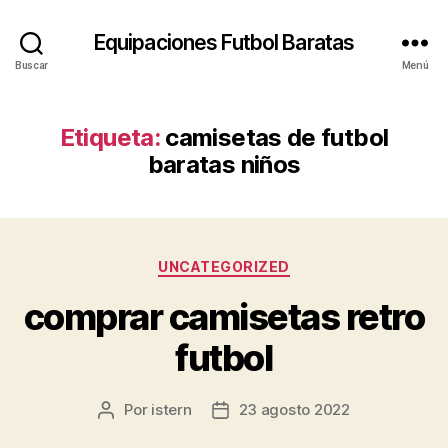
Equipaciones Futbol Baratas
Buscar
Menú
Etiqueta:
camisetas de futbol
baratas niños
Categorías
UNCATEGORIZED
comprar camisetas retro
futbol
Por
istern
23 agosto 2022
Autor
Fecha
de
de