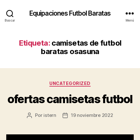
Equipaciones Futbol Baratas
Buscar
Menú
Etiqueta:
camisetas de futbol
baratas osasuna
Categorías
UNCATEGORIZED
ofertas camisetas futbol
Por
istern
19 noviembre 2022
Autor
Fecha
de
de
la
la
entrada
entrada