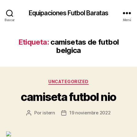
Equipaciones Futbol Baratas
Buscar
Menú
Etiqueta:
camisetas de futbol
belgica
Categorías
UNCATEGORIZED
camiseta futbol nio
Por
istern
19 noviembre 2022
Autor
Fecha
de
de
la
la
entrada
entrada