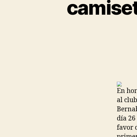
camiset
En hom
al clu
Bernab
día 26
favor 
primer