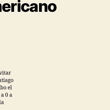
mericano
vitar
ntiago
abo el
 a 0 a
la