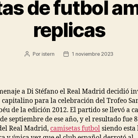
as de futbol a
replicas
Por
istern
1 noviembre 2023
Autor
Fecha
de
de
la
la
entrada
entrada
enaje a Di Stéfano el Real Madrid decidió in
b capitalino para la celebración del Trofeo Sa
éu de la edición 2012. El partido se llevó a c
 de septiembre de ese año, y el resultado fue 8
del Real Madrid,
camisetas futbol
siendo esta 
a y única vez que el club español derrotó al