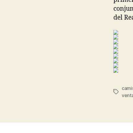
conjun
del Re
camis
Etiqueta
venta