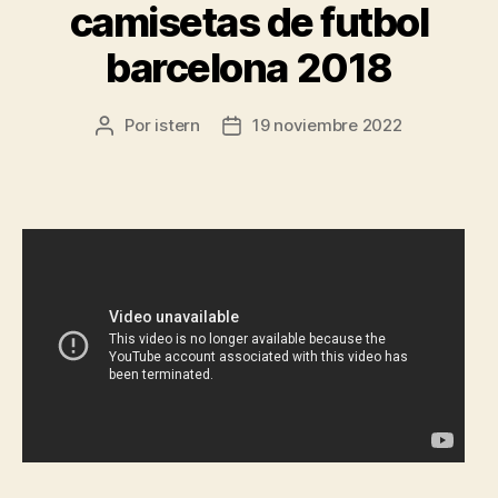
camisetas de futbol
barcelona 2018
Por
istern
19 noviembre 2022
Autor
Fecha
de
de
la
la
entrada
entrada