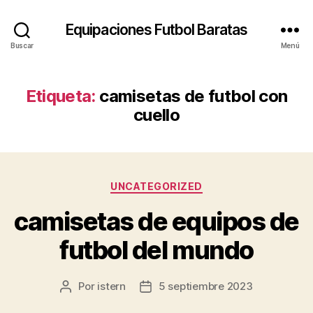
Equipaciones Futbol Baratas
Buscar
Menú
Etiqueta:
camisetas de futbol con
cuello
Categorías
UNCATEGORIZED
camisetas de equipos de
futbol del mundo
Por
istern
5 septiembre 2023
Autor
Fecha
de
de