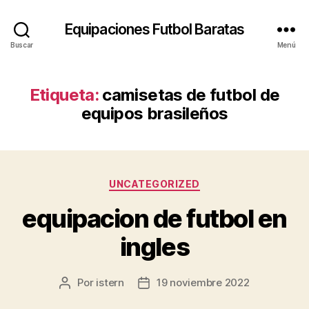
Equipaciones Futbol Baratas
Buscar
Menú
Etiqueta:
camisetas de futbol de
equipos brasileños
Categorías
UNCATEGORIZED
equipacion de futbol en
ingles
Por
istern
19 noviembre 2022
Autor
Fecha
de
de