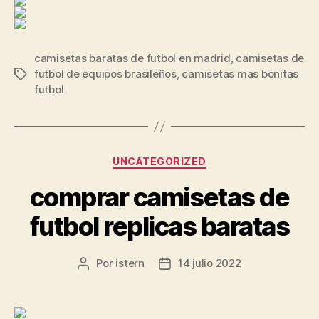
camisetas baratas de futbol en madrid
,
camisetas de
futbol de equipos brasileños
,
camisetas mas bonitas
Etiquetas
futbol
Categorías
UNCATEGORIZED
comprar camisetas de
futbol replicas baratas
Por
istern
14 julio 2022
Autor
Fecha
de
de
la
la
entrada
entrada