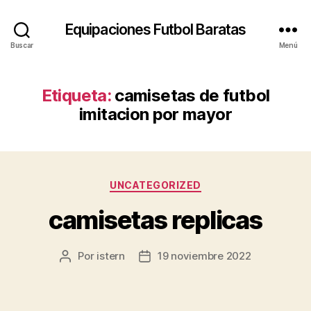
Equipaciones Futbol Baratas
Buscar
Menú
Etiqueta:
camisetas de futbol
imitacion por mayor
Categorías
UNCATEGORIZED
camisetas replicas
Por
istern
19 noviembre 2022
Autor
Fecha
de
de
la
la
entrada
entrada