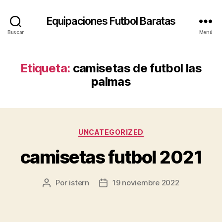
Equipaciones Futbol Baratas
Buscar
Menú
Etiqueta:
camisetas de futbol las
palmas
Categorías
UNCATEGORIZED
camisetas futbol 2021
Por
istern
19 noviembre 2022
Autor
Fecha
de
de
la
la
entrada
entrada