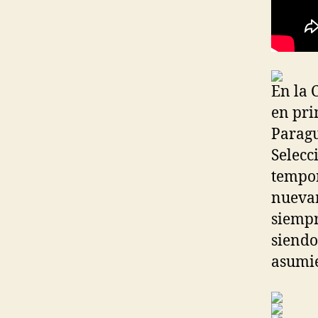
En la 
en pri
Paragu
Selecc
tempor
nuevam
siempr
siendo
asumie