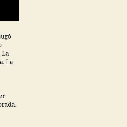
jugó
o
. La
a. La
s
er
orada.