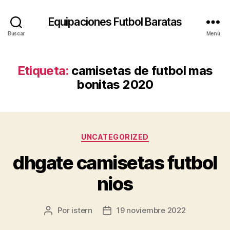
Equipaciones Futbol Baratas
Buscar
Menú
Etiqueta:
camisetas de futbol mas
bonitas 2020
Categorías
UNCATEGORIZED
dhgate camisetas futbol
nios
Por
istern
19 noviembre 2022
Autor
Fecha
de
de