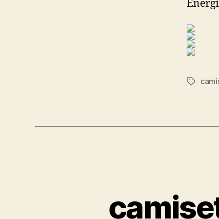
Energí
cami
Etiqueta
camiset