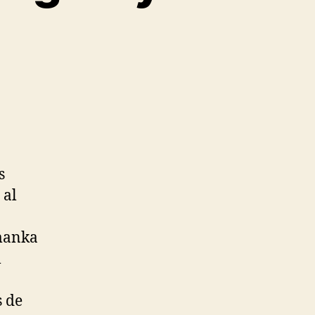
s
 al
anka
l
s de