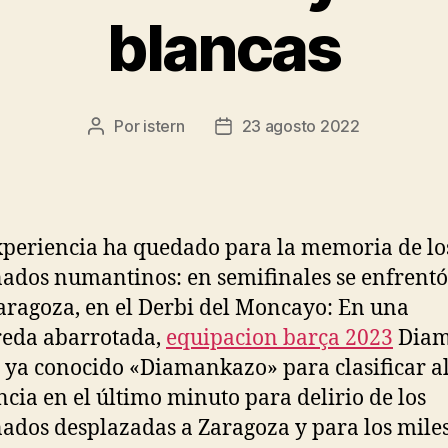
blancas
Por
istern
23 agosto 2022
Autor
Fecha
de
de
la
la
entrada
entrada
xperiencia ha quedado para la memoria de lo
nados numantinos: en semifinales se enfrentó
aragoza, en el Derbi del Moncayo: En una
eda abarrotada,
equipacion barça 2023
Diam
l ya conocido «Diamankazo» para clasificar a
ia en el último minuto para delirio de los
nados desplazadas a Zaragoza y para los mile