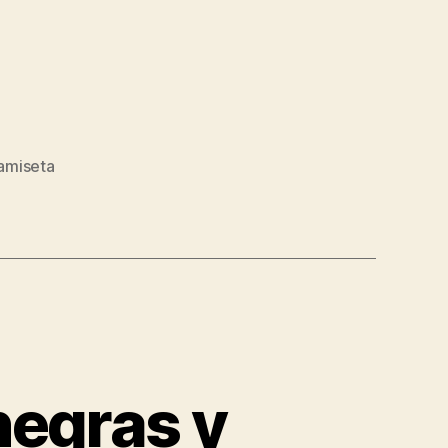
camiseta
negras y