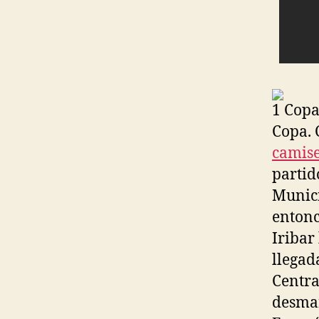
1 Copa
Copa. 
camise
partid
Munici
entonc
Iribar
llegad
Centra
desman