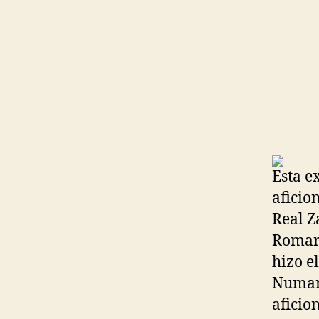
Esta e
aficio
Real Z
Romar
hizo e
Numanc
aficio