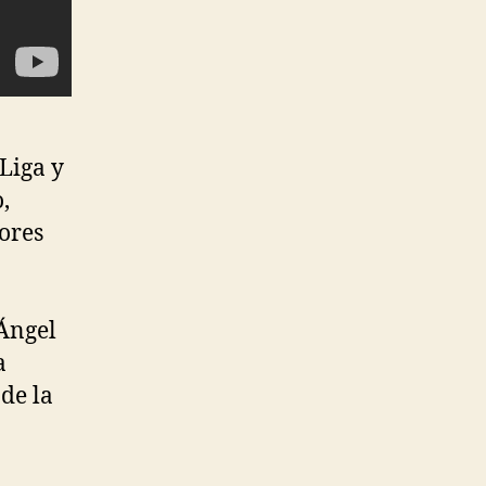
Liga y
,
ores
 Ángel
a
de la