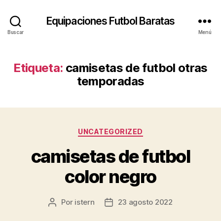
Equipaciones Futbol Baratas
Buscar
Menú
Etiqueta:
camisetas de futbol otras
temporadas
Categorías
UNCATEGORIZED
camisetas de futbol
color negro
Por
istern
23 agosto 2022
Autor
Fecha
de
de