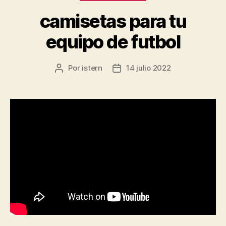
camisetas para tu
equipo de futbol
Por
istern
14 julio 2022
Autor
Fecha
de
de
la
la
entrada
entrada