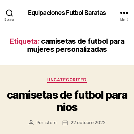
Equipaciones Futbol Baratas
Buscar
Menú
Etiqueta:
camisetas de futbol para
mujeres personalizadas
Categorías
UNCATEGORIZED
camisetas de futbol para
nios
Por
istern
22 octubre 2022
Autor
Fecha
de
de