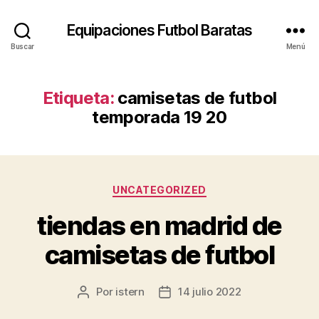
Equipaciones Futbol Baratas
Buscar
Menú
Etiqueta:
camisetas de futbol
temporada 19 20
Categorías
UNCATEGORIZED
tiendas en madrid de
camisetas de futbol
Por
istern
14 julio 2022
Autor
Fecha
de
de