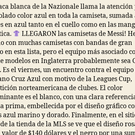
aca blanca de la Nazionale llama la atención 
ado color azul en toda la camiseta, sumada 
es en azul tanto en el cuello como en las man
tica.
LLEGARON las camisetas de Messi! 
o con muchas camisetas con bandas de gran
 en esta lista, pero el equipo más asociado c
de modelos en Inglaterra probablemente sea C
. Es el viernes, un encuentro contra el equipo
no Cruz Azul con motivo de la Leagues Cup,
ición norteamericana de clubes. El color
inante es el blanco, con una clara referencia
a prima, embellecida por el diseño gráfico c
s azul marino y dorado. Finalmente, en el siti
l de la tienda de la MLS se ve que el diseño ros
 valor de $140 dólares y el negro por una su