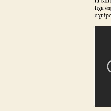
la cam
liga e
equipo