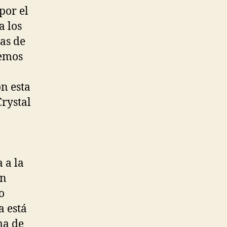
por el
a los
gas de
Hemos
on esta
rystal
 a la
on
o
a está
ma de