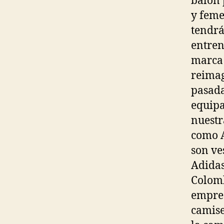
balón 
y feme
tendrá
entren
marca 
reimag
pasada
equipa
nuestr
como A
son ve
Adidas
Colomb
empres
camise