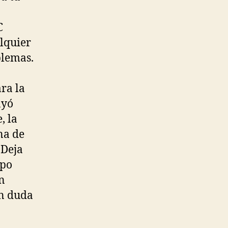
C
alquier
blemas.
ra la
ayó
, la
na de
 Deja
ipo
n
in duda