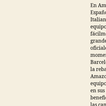
En Ama
Españo
Italia
equipo
fácilm
grande
oficial
moment
Barcel
la reb
Amazon
equipo
en sus
benefi
las ca