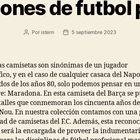
ones de futbol 
Por
istern
5 septiembre 2023
Autor
Fecha
de
de
la
la
entrada
entrada
s camisetas son sinónimas de un jugador
fico, y en el caso de cualquier casaca del Napo
os de los años 80, solo podemos pensar en u
: Maradona. En esta camiseta del Barça se 
talles que conmemoran los cincuenta años de
ou. En nuestra colección contamos con una
ad de camisetas del F.C. Además, esta reconoc
será la encargada de proveer la indumentari