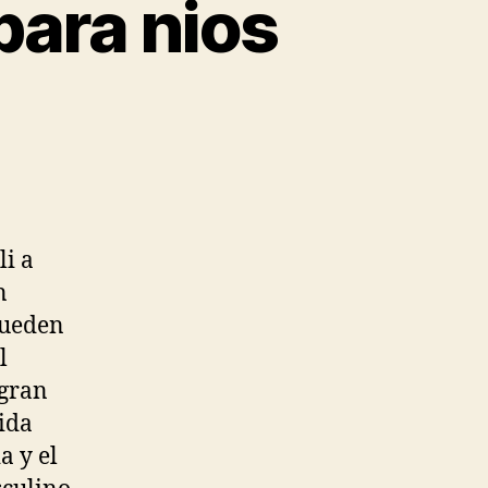
para nios
li a
n
pueden
l
 gran
ida
a y el