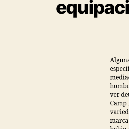
equipaci
Alguna
especí
mediad
hombre
ver de
Camp N
varied
marca 