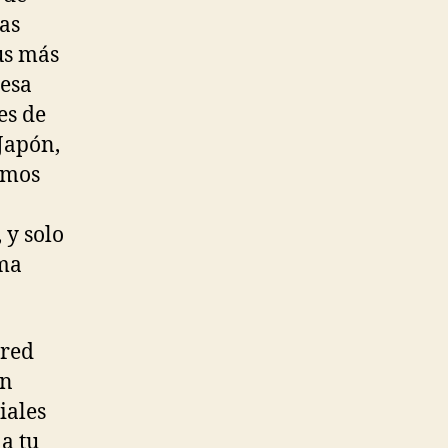
as
us más
 esa
es de
Japón,
emos
 y solo
rma
 red
on
iales
a tu