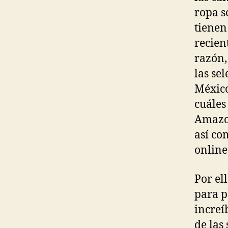
ropa s
tienen
recien
razón,
las se
México
cuáles
Amazon
así co
online
Por el
para p
increí
de las