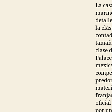
La cas
marmol
detall
la elás
contad
tamaño
clase 
Palace
mexica
compet
predom
materi
franja
oficia
por un