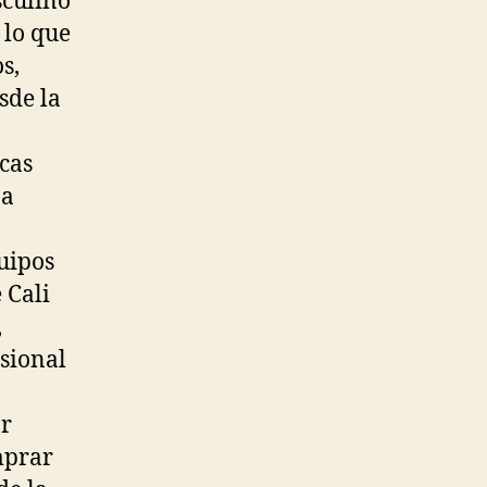
sculino
 lo que
s,
sde la
cas
na
uipos
 Cali
,
esional
ar
mprar