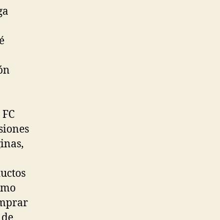
ga
é
ión
 FC
siones
inas,
ductos
como
omprar
 de