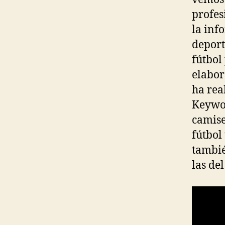
profes
la inf
deport
fútbol
elabor
ha rea
Keywor
camise
fútbol
tambié
las de