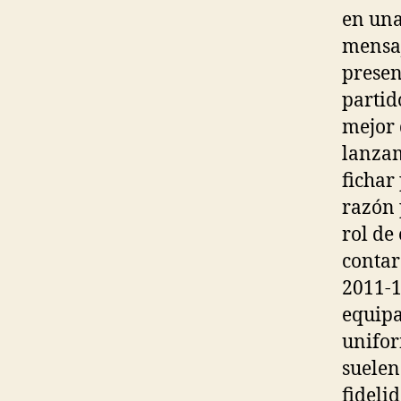
en una
mensaj
presen
partid
mejor 
lanzam
fichar
razón 
rol de
contar
2011-1
equipa
unifor
suelen
fideli