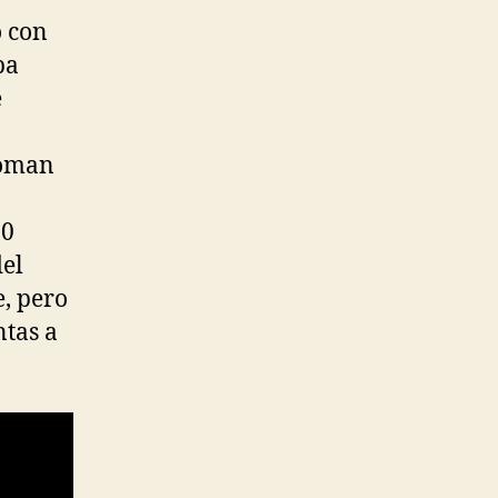
o con
pa
e
ooman
10
del
e, pero
ntas a