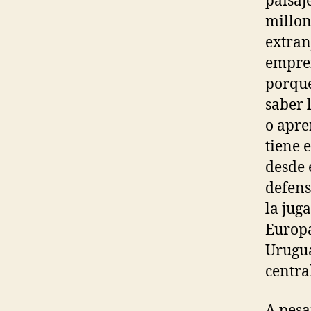
paisaj
millon
extran
empren
porque
saber 
o apre
tiene 
desde 
defens
la jug
Europa)
Urugua
centra
A pesa