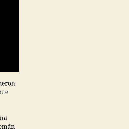
fueron
nte
una
alemán