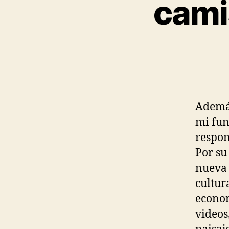
cami
Además
mi fun
respon
Por su
nueva 
cultur
econom
videos