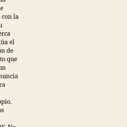
de
 con la
u
erca
túa el
ón de
to que
 un
anuncia
ra
opio.
os