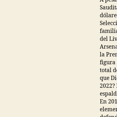
Saudit
dólare
Selecc
famili
del Liv
Arsena
la Pre
figura
total 
que Di
2022? 
espalda
En 201
elemen