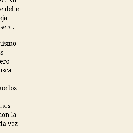
0’. No
ue debe
eja
seco.
 mismo
Es
pero
usca
ue los
enos
con la
ada vez