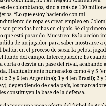
es de Colombia, no han llegado solamente a
es de colombianos, sino a más de 100 millone
jeros. “Lo que estoy haciendo con mi
dimiento de ropa es crear empleo en Colom
 son prendas hechas en el país. Sé el primero
lo que está pasando. Muestreo: Es la acción in
ndida de un jugador, para saber mostrarse a 
el balón, en el proceso de sacar la pelota juga
el fondo del campo. Interceptación: Es cuando
a corta o desvía un pase del rival, acabando a
ada. Habitualmente numerados como 4 y 5 (e
 o 2 y 6 (en Argentina); 3 y 4 (en Brasil); 2 y 
y), dependiendo de cada país, los marcadore
les constituyen la base de la defensa.
r de tener una mega oferta del fútbol de Arab