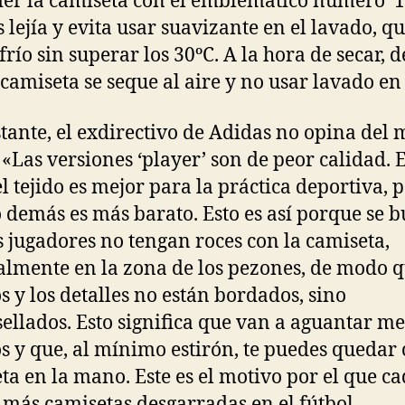
er la camiseta con el emblemático número ’1
es lejía y evita usar suavizante en el lavado, q
frío sin superar los 30ºC. A la hora de secar, d
 camiseta se seque al aire y no usar lavado en 
tante, el exdirectivo de Adidas no opina del
«Las versiones ‘player’ son de peor calidad. 
el tejido es mejor para la práctica deportiva, 
o demás es más barato. Esto es así porque se b
s jugadores no tengan roces con la camiseta,
almente en la zona de los pezones, de modo q
s y los detalles no están bordados, sino
ellados. Esto significa que van a aguantar m
s y que, al mínimo estirón, te puedes quedar 
ta en la mano. Este es el motivo por el que c
más camisetas desgarradas en el fútbol