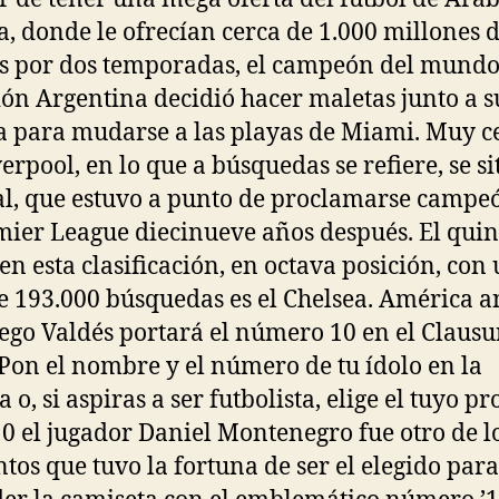
a, donde le ofrecían cerca de 1.000 millones 
s por dos temporadas, el campeón del mundo
ión Argentina decidió hacer maletas junto a s
a para mudarse a las playas de Miami. Muy c
erpool, en lo que a búsquedas se refiere, se si
l, que estuvo a punto de proclamarse campe
mier League diecinueve años después. El quin
 en esta clasificación, en octava posición, con
de 193.000 búsquedas es el Chelsea. América 
ego Valdés portará el número 10 en el Clausu
Pon el nombre y el número de tu ídolo en la
 o, si aspiras a ser futbolista, elige el tuyo pr
0 el jugador Daniel Montenegro fue otro de l
tos que tuvo la fortuna de ser el elegido para