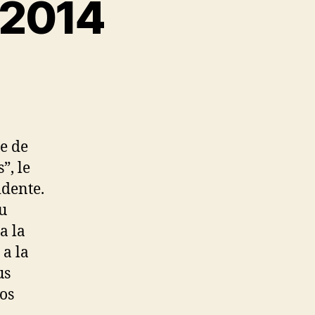
 2014
e de
”, le
idente.
u
a la
 a la
us
los