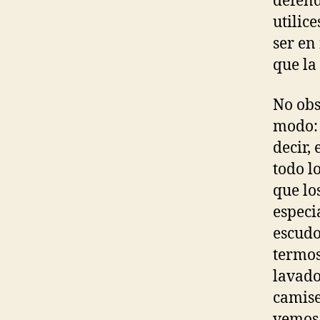
defend
utilic
ser en 
que la
No obs
modo: 
decir, 
todo l
que lo
especi
escudo
termos
lavado
camise
vemos 