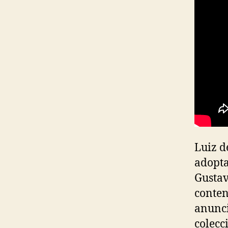
Luiz d
adopta
Gustav
conten
anunci
colecc