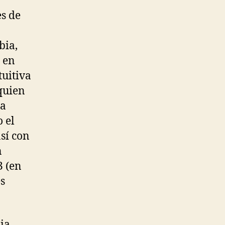
s de
bia,
 en
tuitiva
quien
da
 el
sí con
n
3 (en
s
ia