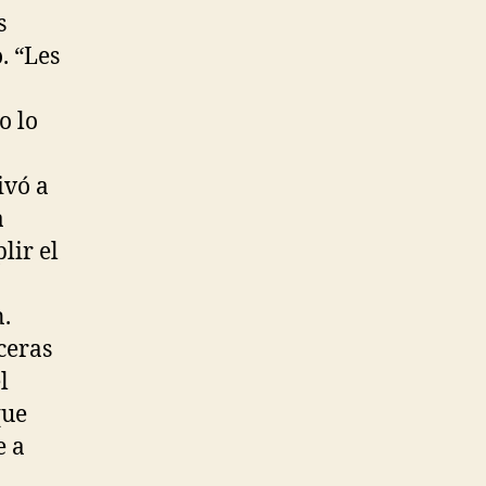
s
. “Les
o lo
ivó a
a
lir el
.
ceras
l
que
e a