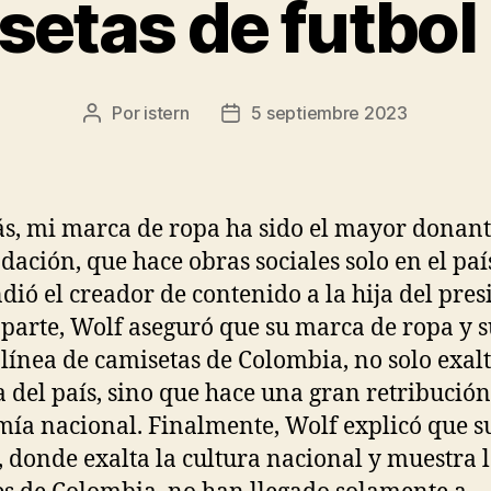
setas de futbol
Por
istern
5 septiembre 2023
Autor
Fecha
de
de
la
la
entrada
entrada
, mi marca de ropa ha sido el mayor donant
dación, que hace obras sociales solo en el país
dió el creador de contenido a la hija del pres
 parte, Wolf aseguró que su marca de ropa y s
línea de camisetas de Colombia, no solo exalt
a del país, sino que hace una gran retribución
ía nacional. Finalmente, Wolf explicó que s
, donde exalta la cultura nacional y muestra 