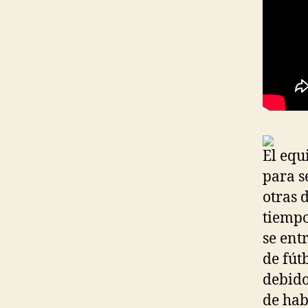
El equ
para se
otras 
tiempo
se ent
de fút
debido
de hab