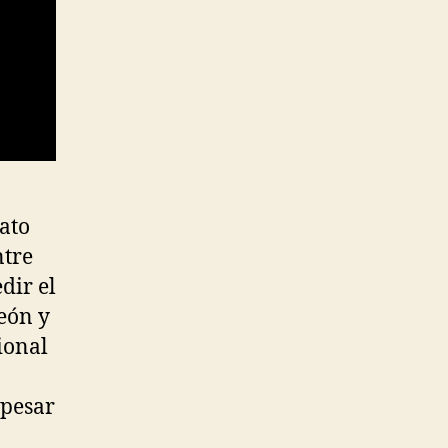
ato
ntre
dir el
león y
ional
 pesar