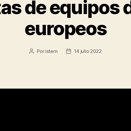
as de equipos d
europeos
Por
istern
14 julio 2022
Autor
Fecha
de
de
la
la
entrada
entrada