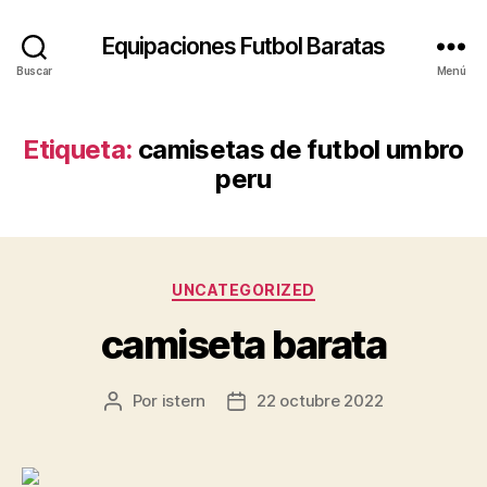
Equipaciones Futbol Baratas
Buscar
Menú
Etiqueta:
camisetas de futbol umbro
peru
Categorías
UNCATEGORIZED
camiseta barata
Por
istern
22 octubre 2022
Autor
Fecha
de
de
la
la
entrada
entrada