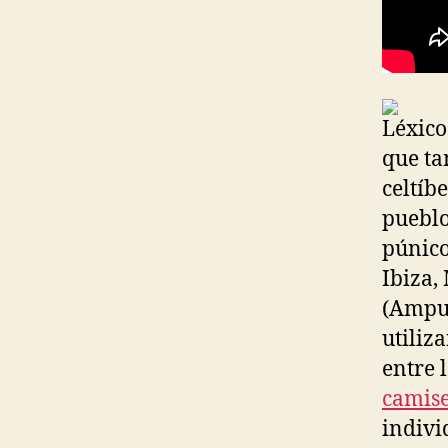
Léxico
que ta
celtíbe
pueblo
púnico
Ibiza,
(Ampur
utiliz
entre 
camise
indivi