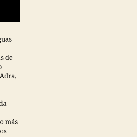
guas
as de
o
 Adra,
ada
 o más
los