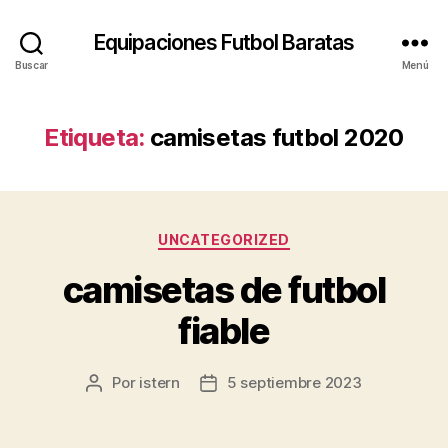
Equipaciones Futbol Baratas
Buscar
Menú
Etiqueta:
camisetas futbol 2020
Categorías
UNCATEGORIZED
camisetas de futbol
fiable
Por
istern
5 septiembre 2023
Autor
Fecha
de
de
la
la