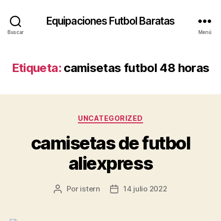
Equipaciones Futbol Baratas
Buscar
Menú
Etiqueta:
camisetas futbol 48 horas
Categorías
UNCATEGORIZED
camisetas de futbol
aliexpress
Por
istern
14 julio 2022
Autor
Fecha
de
de
la
la