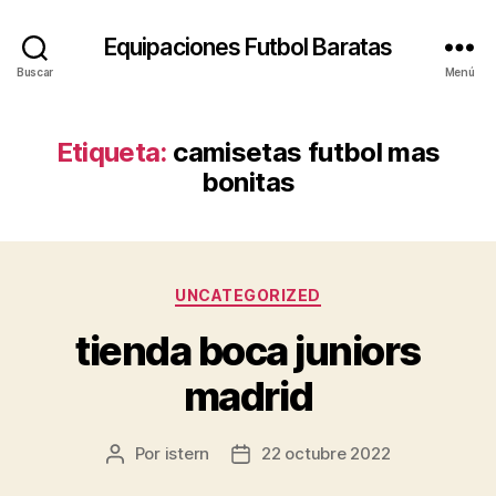
Equipaciones Futbol Baratas
Buscar
Menú
Etiqueta:
camisetas futbol mas
bonitas
Categorías
UNCATEGORIZED
tienda boca juniors
madrid
Por
istern
22 octubre 2022
Autor
Fecha
de
de