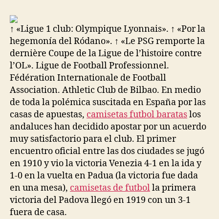
la
la
entrada
entrada
↑ «Ligue 1 club: Olympique Lyonnais». ↑ «Por la
hegemonía del Ródano». ↑ «Le PSG remporte la
dernière Coupe de la Ligue de l’histoire contre
l’OL». Ligue de Football Professionnel.
Fédération Internationale de Football
Association. Athletic Club de Bilbao. En medio
de toda la polémica suscitada en España por las
casas de apuestas,
camisetas futbol baratas
los
andaluces han decidido apostar por un acuerdo
muy satisfactorio para el club. El primer
encuentro oficial entre las dos ciudades se jugó
en 1910 y vio la victoria Venezia 4-1 en la ida y
1-0 en la vuelta en Padua (la victoria fue dada
en una mesa),
camisetas de futbol
la primera
victoria del Padova llegó en 1919 con un 3-1
fuera de casa.