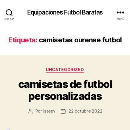
Equipaciones Futbol Baratas
Buscar
Menú
Etiqueta:
camisetas ourense futbol
Categorías
UNCATEGORIZED
camisetas de futbol
personalizadas
Por
istern
22 octubre 2022
Autor
Fecha
de
de
la
la