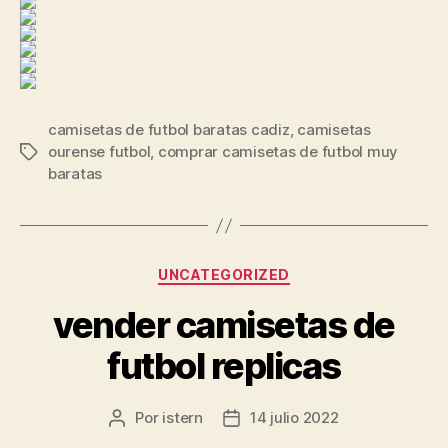
camisetas de futbol baratas cadiz
,
camisetas
ourense futbol
,
comprar camisetas de futbol muy
Etiquetas
baratas
Categorías
UNCATEGORIZED
vender camisetas de
futbol replicas
Por
istern
14 julio 2022
Autor
Fecha
de
de