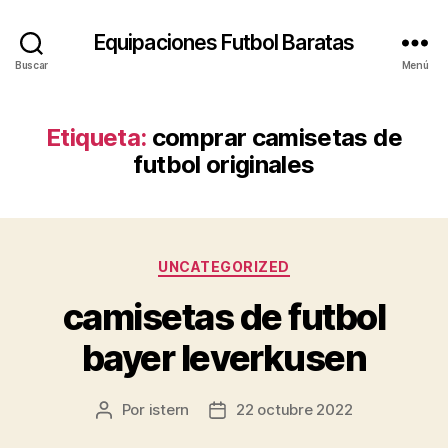
Equipaciones Futbol Baratas
Buscar
Menú
Etiqueta:
comprar camisetas de
futbol originales
Categorías
UNCATEGORIZED
camisetas de futbol
bayer leverkusen
Por
istern
22 octubre 2022
Autor
Fecha
de
de