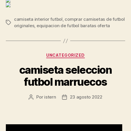
camiseta interior futbol
,
comprar camisetas de futbol
Etiquetas
originales
,
equipacion de futbol baratas oferta
Categorías
UNCATEGORIZED
camiseta seleccion
futbol marruecos
Por
istern
23 agosto 2022
Autor
Fecha
de
de
la
la
entrada
entrada