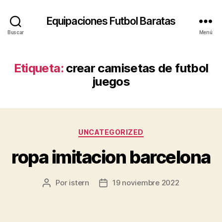
Equipaciones Futbol Baratas
Buscar
Menú
Etiqueta:
crear camisetas de futbol
juegos
Categorías
UNCATEGORIZED
ropa imitacion barcelona
Por
istern
19 noviembre 2022
Autor
Fecha
de
de
la
la
entrada
entrada