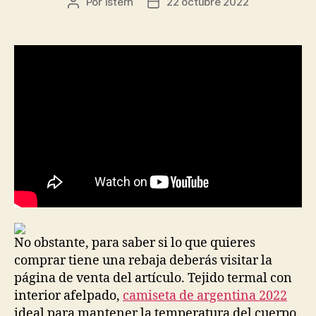
Por
istern
22 octubre 2022
Autor
Fecha
de
de
la
la
entrada
entrada
No obstante, para saber si lo que quieres
comprar tiene una rebaja deberás visitar la
página de venta del artículo. Tejido termal con
interior afelpado,
camiseta de argentina 2022
ideal para mantener la temperatura del cuerpo.