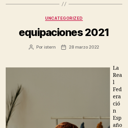
Categorías
UNCATEGORIZED
equipaciones 2021
Por
istern
28 marzo 2022
Autor
Fecha
de
de
la
la
entrada
entrada
La
Rea
l
Fed
era
ció
n
Esp
año