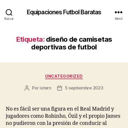
Equipaciones Futbol Baratas
Buscar
Menú
Etiqueta:
diseño de camisetas
deportivas de futbol
Categorías
UNCATEGORIZED
Por
istern
5 septiembre 2023
Autor
Fecha
de
de
la
la
entrada
entrada
No es fácil ser una figura en el Real Madrid y
jugadores como Robinho, Özil y el propio James
no pudieron con la presión de conducir al