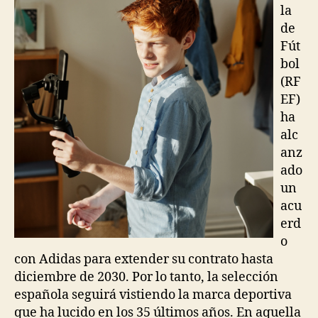
la
de
Fút
bol
(RF
EF)
ha
alc
anz
ado
un
acu
erd
o
con Adidas para extender su contrato hasta
diciembre de 2030. Por lo tanto, la selección
española seguirá vistiendo la marca deportiva
que ha lucido en los 35 últimos años. En aquella