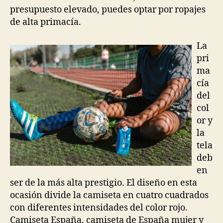
presupuesto elevado, puedes optar por ropajes
de alta primacía.
La
pri
ma
cía
del
col
or y
la
tela
deb
en
ser de la más alta prestigio. El diseño en esta
ocasión divide la camiseta en cuatro cuadrados
con diferentes intensidades del color rojo.
Camiseta España, camiseta de España mujer y