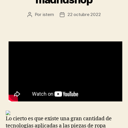
Por
istern
22 octubre 2022
Autor
Fecha
de
de
la
la
entrada
entrada
Lo cierto es que existe una gran cantidad de
tecnologías aplicadas a las piezas de ropa