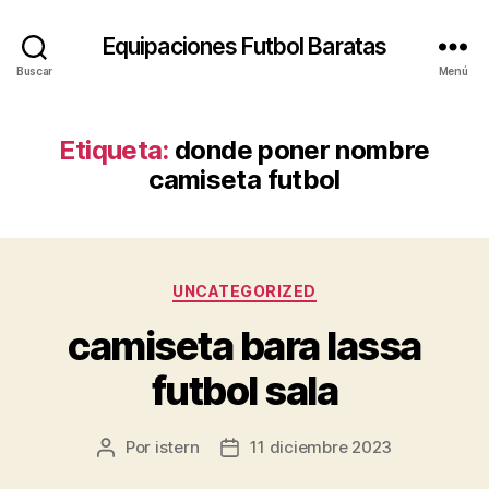
Equipaciones Futbol Baratas
Buscar
Menú
Etiqueta:
donde poner nombre
camiseta futbol
Categorías
UNCATEGORIZED
camiseta bara lassa
futbol sala
Por
istern
11 diciembre 2023
Autor
Fecha
de
de