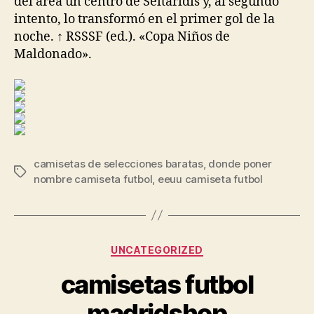
del área un centro de Seitaridis y, al segundo
intento, lo transformó en el primer gol de la
noche. ↑ RSSSF (ed.). «Copa Niños de
Maldonado».
camisetas de selecciones baratas
,
donde poner
Etiquetas
nombre camiseta futbol
,
eeuu camiseta futbol
Categorías
UNCATEGORIZED
camisetas futbol
madridshop