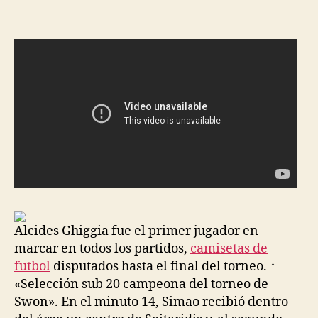
la
la
entrada
entrada
Alcides Ghiggia fue el primer jugador en
marcar en todos los partidos,
camisetas de
futbol
disputados hasta el final del torneo. ↑
«Selección sub 20 campeona del torneo de
Swon». En el minuto 14, Simao recibió dentro