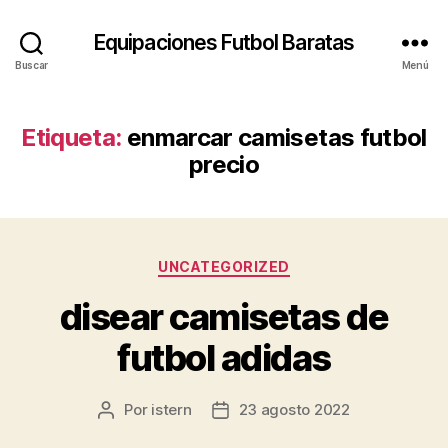
Equipaciones Futbol Baratas
Buscar
Menú
Etiqueta:
enmarcar camisetas futbol
precio
Categorías
UNCATEGORIZED
disear camisetas de
futbol adidas
Por
istern
23 agosto 2022
Autor
Fecha
de
de