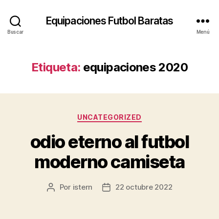
Equipaciones Futbol Baratas
Buscar
Menú
Etiqueta:
equipaciones 2020
Categorías
UNCATEGORIZED
odio eterno al futbol
moderno camiseta
Por
istern
22 octubre 2022
Autor
Fecha
de
de
la
la